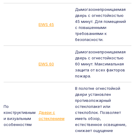
Дымогазонепроницаемая
дверь с огнестойкостью
45 минут. Для помещений
EIWS 45
с повышенными
требованиями к
безопасности.
Дымогазонепроницаемая
дверь с огнестойкостью
EIWS 60
60 минут. Максимальная
защита от всех факторов
пожара.
В полотне огнестойкой
двери установлен
противопожарный
По
остеклопакет или
конструктивным
Двери с
стеклоблок. Позволяет
и визуальным
остеклением
иметь обзор,
особенностям
естественное освещение,
снижает ощущение