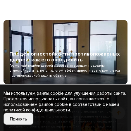
Предел огнестойкости противопожарных
дверей: как его определить
Грамотный подбор дверей с соответствующим пределом
огнестойкости является залогом эффективности всего комплекса
противопожарной защиты объекта.
Методы и средства огнезащиты
противопожарных конструкций:
Мы используем файлы cookie для улучшения работы сайта.
повышение безопасности зданий и
Продолжая использовать сайт, вы соглашаетесь с
сооружений
использованием файлов cookie в соответствии с нашей
Огнезащита противопожарных конструкций включает в себя
политикой конфиденциальности
.
методы и средства, такие как применение огнезащитных покрытий,
огнезащитных красок и штукатурок, использование огнезащитных
Принять
плит и листовых материалов, а также применение огнезащитных
добавок к строительным материалам. Они помогают задержать