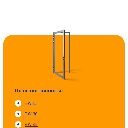
По огнестойкости:
EIW 15
EIW 30
EIW 45