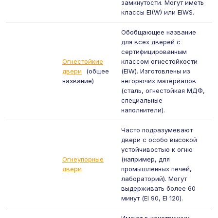
замкнутости. Могут иметь
классы EI(W) или EIWS.
Обобщающее название
для всех дверей с
сертифицированным
Огнестойкие
классом огнестойкости
двери
(общее
(EIW). Изготовлены из
название)
негорючих материалов
(сталь, огнестойкая МДФ,
специальные
наполнители).
Часто подразумевают
двери с особо высокой
устойчивостью к огню
Огнеупорные
(например, для
двери
промышленных печей,
лабораторий). Могут
выдерживать более 60
минут (EI 90, EI 120).