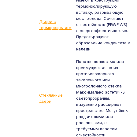
Имеют в конструкции
термоизолирующую
вставку, разрывающую
мост холода. Сочетают
Двери с
огнестойкость (EIW/EIWS)
терморазрывом
с энергоэффективностью.
Предотвращают
образование конденсата и
наледи.
Полотно полностью или
преимущественно из
противопожарного
закаленного или
многослойного стекла.
Максимально эстетичны,
Стеклянные
светопрозрачны,
двери
визуально расширяют
пространство. Могут быть
раздвижными или
распашными, с
требуемым классом
огнестойкости.