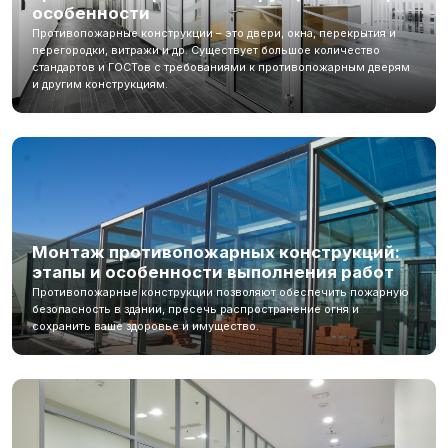
особенности
Противопожарные конструкции – это двери, окна, перекрытия и
перегородки, витражи и др. Существует большое количество
стандартов и
ГОСТов с требованиями к противопожарным дверям
и другим конструкциям.
Монтаж противопожарных конструкций:
этапы и особенности выполнения работ
Противопожарные конструкции позволяют обеспечить пожарную
безопасность в здании, пресечь распространение огня и
сохранить ваше здоровье и имущество.