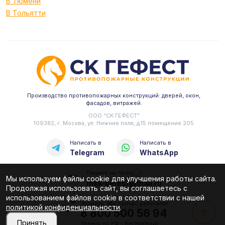
В Тюмени
В Тольятти
Производство противопожарных конструкций: дверей, окон,
фасадов, витражей.
ООО “СК ГЕФЕСТ”
109382, г. Москва, ул. Нижние поля, д.15 помещение 205
Написать в
Написать в
Telegram
WhatsApp
Пишите на почту
Мы используем файлы cookie для улучшения работы сайта.
msk-gefest@mail.ru
Продолжая использовать сайт, вы соглашаетесь с
использованием файлов cookie в соответствии с нашей
Звоните. Мы сейчас работаем!
политикой конфиденциальности
.
8 800 500 56 94
Принять
Звонок по РФ - бесплатный