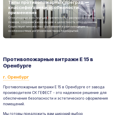
Типы противопожарных преград:
классификация и особенности
применения
Огнеупорные конструкции препятствуют распространению
пожара, сохраняя жизни людей и целостность оборудования.
Существует множество требований и рекомендации с
особенностями изготовления таких перекрытий.
Противопожарные витражи E 15 в
Оренбурге
г. Оренбург
Противопожарные витражи E 15 в Оренбурге от завода
производителя СК ГЕФЕСТ - это надежное решение для
обеспечения безопасности и эстетического оформления
помещений.
Мы готовы предложить вам широкий выбор