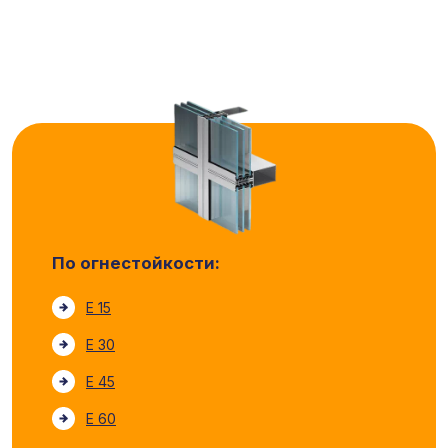
По огнестойкости:
E 15
E 30
E 45
E 60